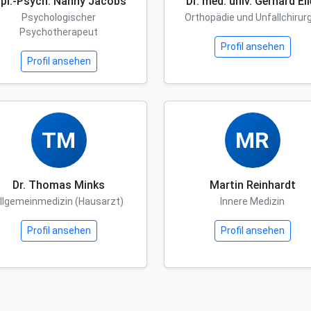
ipl.-Psych. Nanny Jacobs
Dr. med. univ. Gerhard Ell
Psychologischer
Orthopädie und Unfallchirurg
Psychotherapeut
Profil ansehen
Profil ansehen
TM
MR
Dr. Thomas Minks
Martin Reinhardt
llgemeinmedizin (Hausarzt)
Innere Medizin
Profil ansehen
Profil ansehen