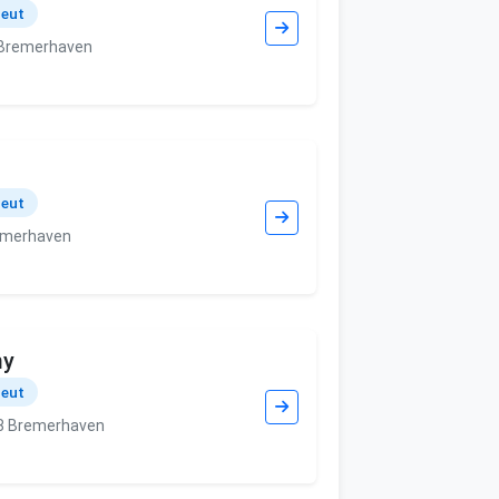
peut
 Bremerhaven
peut
emerhaven
my
peut
8 Bremerhaven