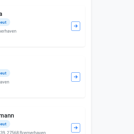
a
peut
merhaven
peut
haven
lmann
peut
 39, 27568 Bremerhaven