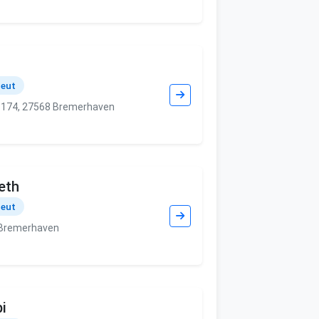
peut
 174, 27568 Bremerhaven
eth
peut
 Bremerhaven
i