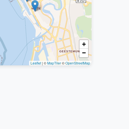
+
−
Leaflet
|
©
MapTiler
©
OpenStreetMap