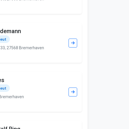
iedemann
peut
 33, 27568 Bremerhaven
es
peut
 Bremerhaven