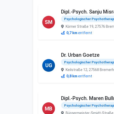
Dipl.-Psych. Sanju Misr
Psychologischer Psychothera
SM
Körner Straße 19, 27576 Bre
0,7 km
entfernt
Dr. Urban Goetze
Psychologischer Psychothera
UG
Keilstraße 12, 27568 Bremer
0,8 km
entfernt
Dipl.-Psych. Maren Bul
Psychologischer Psychothera
MB
Bürgermeister-Smidt-Straße