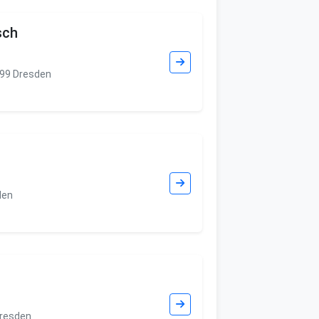
sch
099 Dresden
den
Dresden