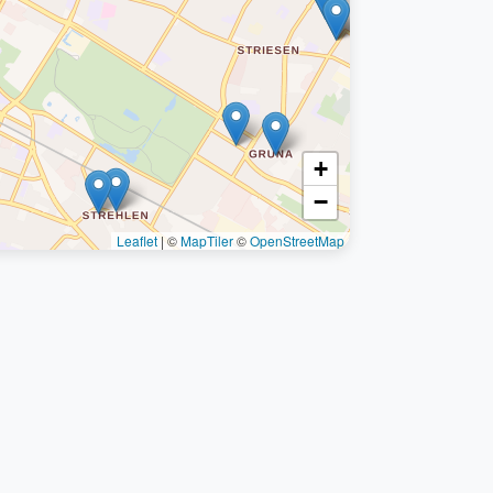
+
−
Leaflet
|
©
MapTiler
©
OpenStreetMap