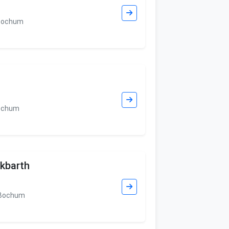
 Bochum
Bochum
kbarth
 Bochum