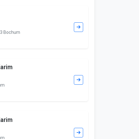
803 Bochum
arim
hum
arim
hum