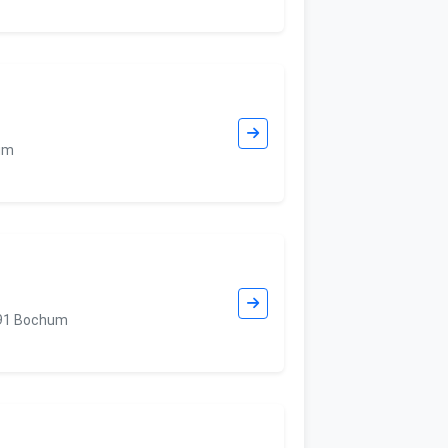
um
791 Bochum