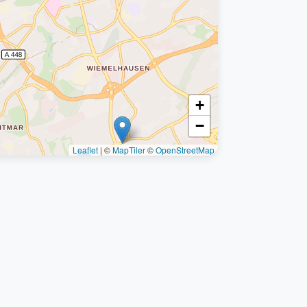
+
−
Leaflet
|
©
MapTiler
©
OpenStreetMap