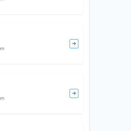
hum
hum