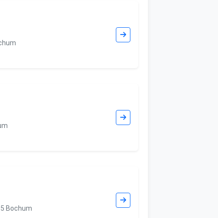
ochum
hum
795 Bochum