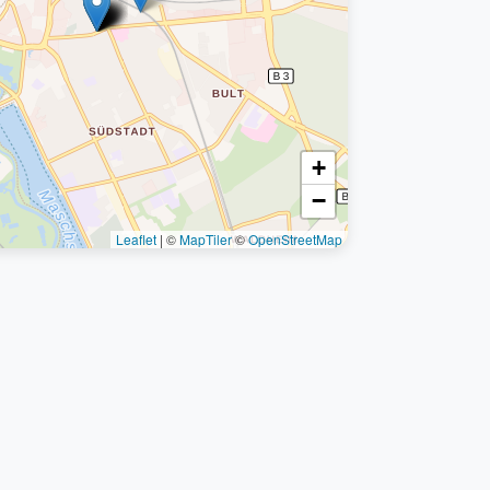
+
−
Leaflet
|
©
MapTiler
©
OpenStreetMap