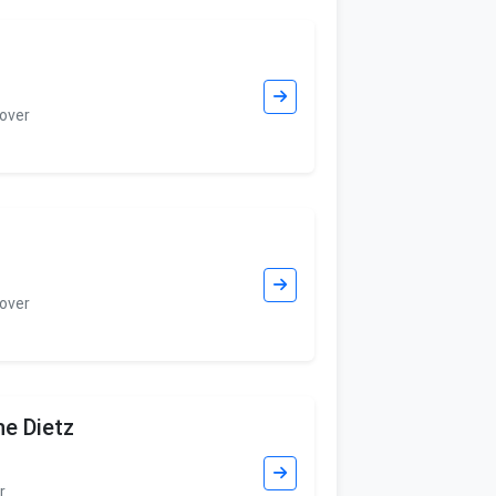
over
over
ne Dietz
r