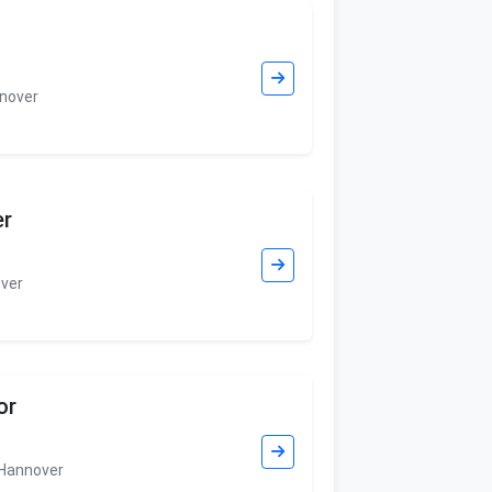
nnover
er
ver
or
 Hannover