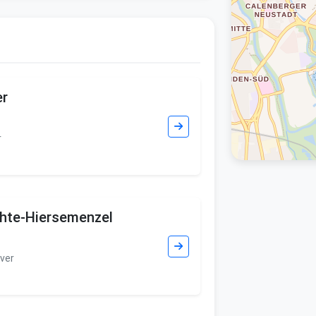
er
r
chte-Hiersemenzel
ver