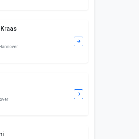
 Kraas
 Hannover
over
ni