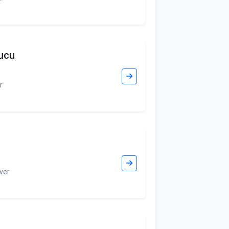
yucu
r
ver