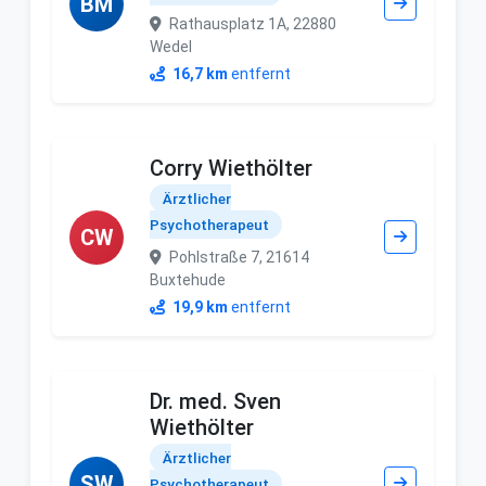
BM
Rathausplatz 1A, 22880
Wedel
16,7 km
entfernt
Corry Wiethölter
Ärztlicher
Psychotherapeut
CW
Pohlstraße 7, 21614
Buxtehude
19,9 km
entfernt
Dr. med. Sven
Wiethölter
Ärztlicher
SW
Psychotherapeut