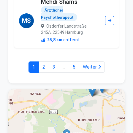
Mehdi Shams
Ärztlicher
Psychotherapeut
MS
Osdorfer Landstraße
245A, 22549 Hamburg
25,8 km
entfernt
1
2
3
...
5
Weiter