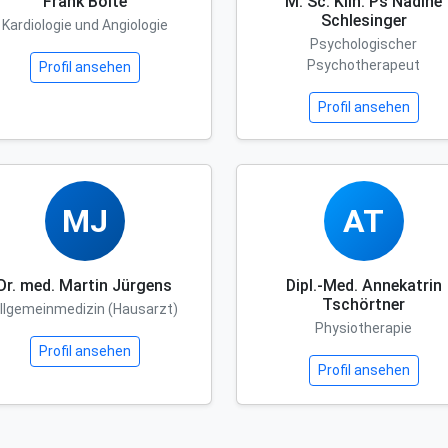
Frank Bolte
M. Sc. Klin. Ps Nadine
Schlesinger
Kardiologie und Angiologie
Psychologischer
Psychotherapeut
Profil ansehen
Profil ansehen
MJ
AT
Dr. med. Martin Jürgens
Dipl.-Med. Annekatrin
Tschörtner
llgemeinmedizin (Hausarzt)
Physiotherapie
Profil ansehen
Profil ansehen