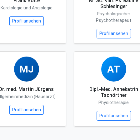
Frank Bolte
M. Sc. Klin. Ps Nadine
Schlesinger
Kardiologie und Angiologie
Psychologischer
Psychotherapeut
Profil ansehen
Profil ansehen
MJ
AT
Dr. med. Martin Jürgens
Dipl.-Med. Annekatrin
Tschörtner
llgemeinmedizin (Hausarzt)
Physiotherapie
Profil ansehen
Profil ansehen