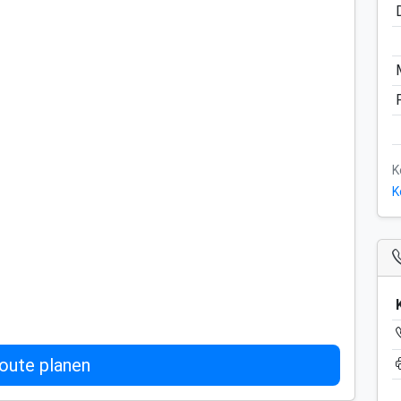
K
K
oute planen