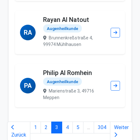
Rayan Al Natout
Augenheilkunde
RA
Brunnenkreßstraße 4,
99974 Mühlhausen
Philip Al Romhein
Augenheilkunde
PA
Marienstraße 3, 49716
Meppen
1
2
3
4
5
...
304
Weiter
Zurück